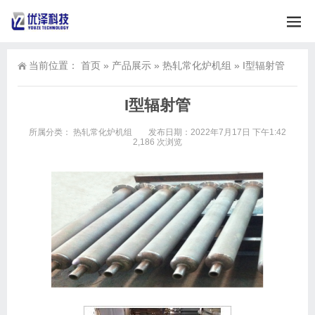
当前位置：
首页
»
产品展示
»
热轧常化炉机组
»
I型辐射管
I型辐射管
所属分类：
热轧常化炉机组
发布日期：2022年7月17日 下午1:42
2,186 次浏览