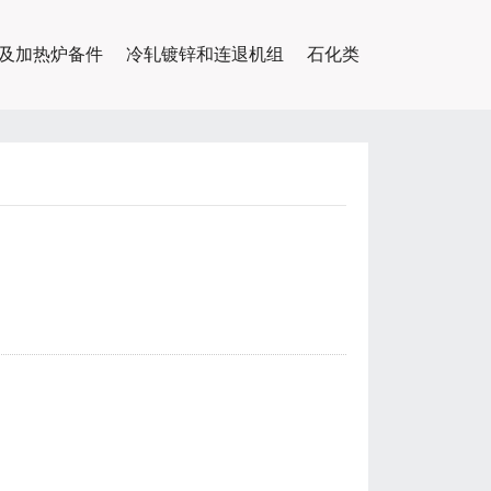
及加热炉备件
冷轧镀锌和连退机组
石化类